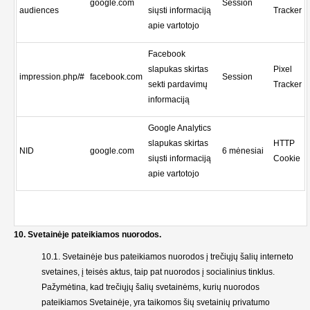
google.com
Session
audiences
siųsti informaciją
Tracker
apie vartotojo
Facebook
slapukas skirtas
Pixel
impression.php/#
facebook.com
Session
sekti pardavimų
Tracker
informaciją
Google Analytics
slapukas skirtas
HTTP
NID
google.com
6 mėnesiai
siųsti informaciją
Cookie
apie vartotojo
10. Svetainėje pateikiamos nuorodos.
10.1. Svetainėje bus pateikiamos nuorodos į trečiųjų šalių interneto
svetaines, į teisės aktus, taip pat nuorodos į socialinius tinklus.
Pažymėtina, kad trečiųjų šalių svetainėms, kurių nuorodos
pateikiamos Svetainėje, yra taikomos šių svetainių privatumo