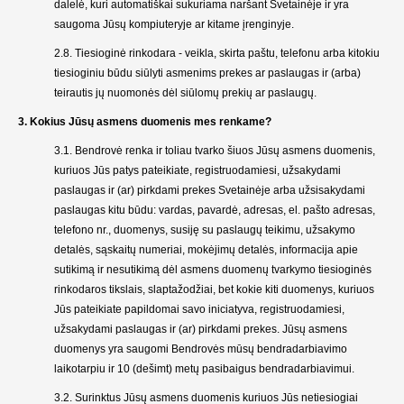
dalelė, kuri automatiškai sukuriama naršant Svetainėje ir yra
saugoma Jūsų kompiuteryje ar kitame įrenginyje.
2.8. Tiesioginė rinkodara - veikla, skirta paštu, telefonu arba kitokiu
tiesioginiu būdu siūlyti asmenims prekes ar paslaugas ir (arba)
teirautis jų nuomonės dėl siūlomų prekių ar paslaugų.
3. Kokius Jūsų asmens duomenis mes renkame?
3.1. Bendrovė renka ir toliau tvarko šiuos Jūsų asmens duomenis,
kuriuos Jūs patys pateikiate, registruodamiesi, užsakydami
paslaugas ir (ar) pirkdami prekes Svetainėje arba užsisakydami
paslaugas kitu būdu: vardas, pavardė, adresas, el. pašto adresas,
telefono nr., duomenys, susiję su paslaugų teikimu, užsakymo
detalės, sąskaitų numeriai, mokėjimų detalės, informacija apie
sutikimą ir nesutikimą dėl asmens duomenų tvarkymo tiesioginės
rinkodaros tikslais, slaptažodžiai, bet kokie kiti duomenys, kuriuos
Jūs pateikiate papildomai savo iniciatyva, registruodamiesi,
užsakydami paslaugas ir (ar) pirkdami prekes. Jūsų asmens
duomenys yra saugomi Bendrovės mūsų bendradarbiavimo
laikotarpiu ir 10 (dešimt) metų pasibaigus bendradarbiavimui.
3.2. Surinktus Jūsų asmens duomenis kuriuos Jūs netiesiogiai