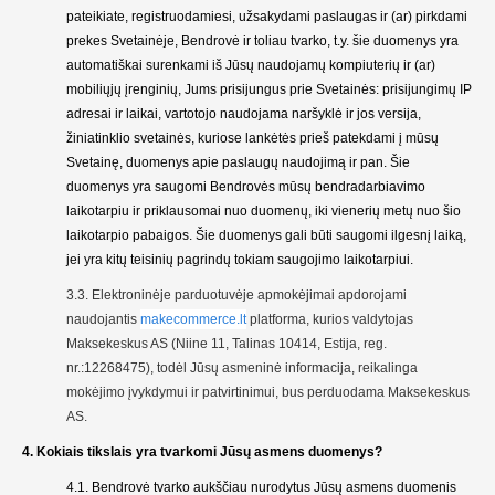
pateikiate, registruodamiesi, užsakydami paslaugas ir (ar) pirkdami
prekes Svetainėje, Bendrovė ir toliau tvarko, t.y. šie duomenys yra
automatiškai surenkami iš Jūsų naudojamų kompiuterių ir (ar)
mobiliųjų įrenginių, Jums prisijungus prie Svetainės: prisijungimų IP
adresai ir laikai, vartotojo naudojama naršyklė ir jos versija,
žiniatinklio svetainės, kuriose lankėtės prieš patekdami į mūsų
Svetainę, duomenys apie paslaugų naudojimą ir pan. Šie
duomenys yra saugomi Bendrovės mūsų bendradarbiavimo
laikotarpiu ir priklausomai nuo duomenų, iki vienerių metų nuo šio
laikotarpio pabaigos. Šie duomenys gali būti saugomi ilgesnį laiką,
jei yra kitų teisinių pagrindų tokiam saugojimo laikotarpiui.
3.3.
Elektroninėje parduotuvėje apmokėjimai apdorojami
naudojantis
makecommerce.lt
pl
atforma, kurios valdytojas
Maksekeskus AS (Niine 11, Talinas 10414, Estija, reg.
nr.:12268475), todėl Jūsų asmeninė informacija, reikalinga
mokėjimo įvykdymui ir patvirtinimui, bus perduodama Maksekeskus
AS.
4. Kokiais tikslais yra tvarkomi Jūsų asmens duomenys?
4.1. Bendrovė tvarko aukščiau nurodytus Jūsų asmens duomenis