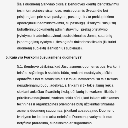
šiais duomenų tvarkymo tikslais: Bendrovės klientų identifikavimui
jos informacinėse sistemose, registruojantis Svetainėje bei
prisijungiant prie savo paskyros, paslaugų ir / ar prekių pirkimo
apdorojimui ir administravimui, su paslaugų užsakymu susijusių
buhalterinių dokumentų administravimui, prekių pristatymo
įvykdymui ir administravimui, susisiekimui su Jumis, sutartinių
įsipareigojimų vykdymui, tiesioginės rinkodaros tikslais (tik turint
duomenų subjektų išankstinius sutikimus).
5. Kaip yra tvarkomi Jūsų asmens duomenys?
5.1. Bendrovė užtikrina, kad Jūsų asmens duomenys bus: tvarkomi
teisėtu, sąžiningu ir skaidriu būdu, renkami nustatytais, aiškiai
apibrėžtais bei teisėtais tikslais ir toliau netvarkomi su tais tikslais
nesuderinamu būdu, adekvatūs, tinkami ir tik tokie, kurių reikia
siekiant anksčiau išvardintų tikslų, dėl kurių jie tvarkomi, tikslūs ir
prireikus atnaujinami, tvarkomi tokiu būdu, kad taikant atitinkamas
technines ir organizacines priemones būtų užtikrintas tinkamas
asmens duomenų saugumas, įskaitant apsaugą nuo Duomenų
tvarkymo be leidimo arba neteisėto Duomenų tvarkymo ir nuo
netyčinio praradimo, sunaikinimo ar sugadinimo.