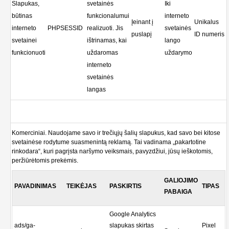
Slapukas,
svetainės
Iki
būtinas
funkcionalumui
interneto
Įeinant į
Unikalus
interneto
PHPSESSID
realizuoti. Jis
svetainės
puslapį
ID numeris
svetainei
ištrinamas, kai
lango
funkcionuoti
uždaromas
uždarymo
interneto
svetainės
langas
Komerciniai. Naudojame savo ir trečiųjų šalių slapukus, kad savo bei kitose
svetainėse rodytume suasmenintą reklamą. Tai vadinama „pakartotine
rinkodara“, kuri pagrįsta naršymo veiksmais, pavyzdžiui, jūsų ieškotomis,
peržiūrėtomis prekėmis.
GALIOJIMO
PAVADINIMAS
TEIKĖJAS
PASKIRTIS
TIPAS
PABAIGA
Google Analytics
ads/ga-
slapukas skirtas
Pixel