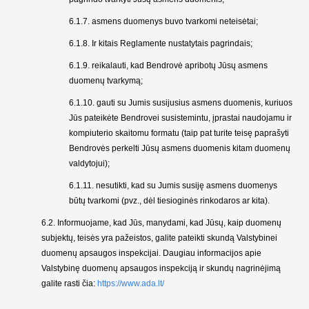
6.1.7. asmens duomenys buvo tvarkomi neteisėtai;
6.1.8. Ir kitais Reglamente nustatytais pagrindais;
6.1.9. reikalauti, kad Bendrovė apribotų Jūsų asmens
duomenų tvarkymą;
6.1.10. gauti su Jumis susijusius asmens duomenis, kuriuos
Jūs pateikėte Bendrovei susistemintu, įprastai naudojamu ir
kompiuterio skaitomu formatu (taip pat turite teisę paprašyti
Bendrovės perkelti Jūsų asmens duomenis kitam duomenų
valdytojui);
6.1.11. nesutikti, kad su Jumis susiję asmens duomenys
būtų tvarkomi (pvz., dėl tiesioginės rinkodaros ar kita).
6.2. Informuojame, kad Jūs, manydami, kad Jūsų, kaip duomenų
subjektų, teisės yra pažeistos, galite pateikti skundą Valstybinei
duomenų apsaugos inspekcijai. Daugiau informacijos apie
Valstybinę duomenų apsaugos inspekciją ir skundų nagrinėjimą
galite rasti čia:
https://www.ada.lt/