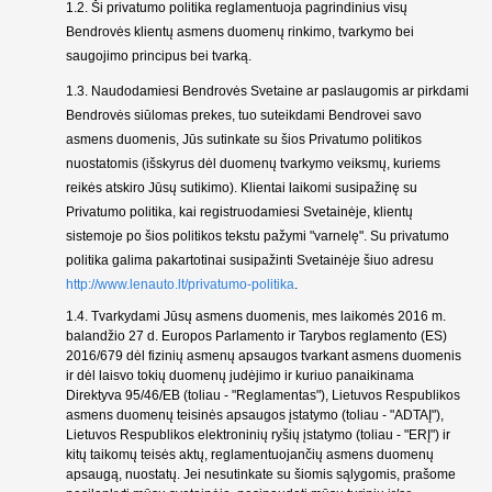
1.2. Ši privatumo politika reglamentuoja pagrindinius visų
Bendrovės klientų asmens duomenų rinkimo, tvarkymo bei
saugojimo principus bei tvarką.
1.3. Naudodamiesi Bendrovės Svetaine ar paslaugomis ar pirkdami
Bendrovės siūlomas prekes, tuo suteikdami Bendrovei savo
asmens duomenis, Jūs sutinkate su šios Privatumo politikos
nuostatomis (išskyrus dėl duomenų tvarkymo veiksmų, kuriems
reikės atskiro Jūsų sutikimo). Klientai laikomi susipažinę su
Privatumo politika, kai registruodamiesi Svetainėje, klientų
sistemoje po šios politikos tekstu pažymi "varnelę". Su privatumo
politika galima pakartotinai susipažinti Svetainėje šiuo adresu
http://www.lenauto.lt/privatumo-politika
.
1.4. Tvarkydami Jūsų asmens duomenis, mes laikomės 2016 m.
balandžio 27 d. Europos Parlamento ir Tarybos reglamento (ES)
2016/679 dėl fizinių asmenų apsaugos tvarkant asmens duomenis
ir dėl laisvo tokių duomenų judėjimo ir kuriuo panaikinama
Direktyva 95/46/EB (toliau - "Reglamentas"), Lietuvos Respublikos
asmens duomenų teisinės apsaugos įstatymo (toliau - "ADTAĮ"),
Lietuvos Respublikos elektroninių ryšių įstatymo (toliau - "ERĮ") ir
kitų taikomų teisės aktų, reglamentuojančių asmens duomenų
apsaugą, nuostatų.
Jei nesutinkate su šiomis sąlygomis, prašome