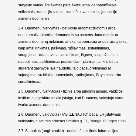
subjekto valios išreiškimas pareiškimu arba vienareikšmiais
veiksmais, kuriais jis sutinka, kad būtų tvarkomi su juo susiję
asmens duomenys.
2.4. Duomenų tvarkymas - bet kokia automatizuotomis arba
neautomatizuotomis priemonėmis su asmens duomenimis ar
asmens duomenų rinkiniais atliekama operacija ar operacijų seka,
kaip antai rinkimas, įrašymas, rūšiavimas, sisteminimas,
saugojimas, adaptavimas ar keitimas, išgava, susipažinimas,
naudojimas, atskleidimas persiunčiant, platinant ar kitu būdu
sudarant galimybę jais naudotis, taip pat sugretinimas ar
sujungimas su kitais duomenimis, apribojimas, ištrynimas arba
sunaikinimas.
2.5. Duomenų tvarkytojas - fizinis arba juridinis asmuo, valdžios
institucija, agentūra ar kita įstaiga, kuri Duomenų valdytojo vardu
tvarko asmens duomenis.
2.6. Duomenų valdytojas -
MB „LENAUTO“
pagal LR įstatymus
veikiantis, buveinės adresas
Smilties g. 11, Plungė, Plungės r. sav.
2.7. Slapukas (angl. cookie) - nedidelė tekstinės informacijos