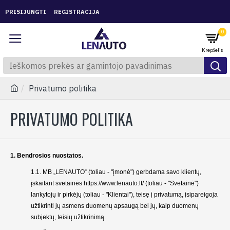
PRISIJUNGTI
REGISTRACIJA
0
Privatumo politika
PRIVATUMO POLITIKA
1. Bendrosios nuostatos.
1.1. MB „LENAUTO“ (toliau - "įmonė") gerbdama savo klientų,
įskaitant svetainės https://www.lenauto.lt/ (toliau - "Svetainė")
lankytojų ir pirkėjų (toliau - "Klientai"), teisę į privatumą, įsipareigoja
užtikrinti jų asmens duomenų apsaugą bei jų, kaip duomenų
subjektų, teisių užtikrinimą.