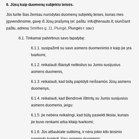
6. Jūsų kaip duomenų subjekto teisės.
Jūs turite šias žemiau nurodytas duomenų subjektų teises, kurias mes
įgyvendinsime, gavę iš Jūsų prašymą (el. paštu: info@lenauto.lt; siunčiant
paštu, adresu
Smilties g. 11, Plungė
, Plungės r. sav.)
6.1. Tinkamai patvirtinus savo tapatybę:
6.1.1. susipažinti su savo asmens duomenimis ir kaip jie yra
tvarkomi,
6.1.2. reikalauti ištaisyti netikslius su Jumis susijusius
asmens duomenis,
6.1.3. reikalauti, kad būtų papildyti neišsamūs Jūsų asmens
duomenys,
6.1.4. reikalauti, kad Bendrovė ištrintų su Jumis susijusius
asmens duomenis, jeigu:
6.1.5. jie nebėra reikalingi, kad būtų pasiekti tikslai, kuriais
jie buvo renkami arba kitaip tvarkomi;
6.1.6. Jūs atšaukiate sutikimą, ir nėra jokio kito teisinio
pagrindo tvarkyti Jūsų asmens duomenis;