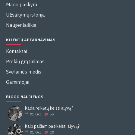
Mano paskyra
Užsakymų istorija
Naujienlaiškis
KLIENTŲ APTARNAVIMAS
Kontaktai
Prekių grąžinimas
Svetainės medis
Gamintojai
BLOGO NAUJIENOS
Kada reikėtų keisti alyvą?
01
Oct
55
Kaip pačiam pasikeisti alyvą?
01
Oct
20