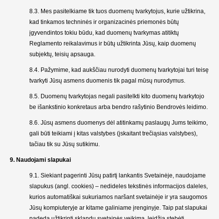
8.3. Mes pasitelkiame tik tuos duomenų tvarkytojus, kurie užtikrina,
kad tinkamos techninės ir organizacinės priemonės būtų
įgyvendintos tokiu būdu, kad duomenų tvarkymas atitiktų
Reglamento reikalavimus ir būtų užtikrinta Jūsų, kaip duomenų
subjektų, teisių apsauga.
8.4. Pažymime, kad aukščiau nurodyti duomenų tvarkytojai turi teisę
tvarkyti Jūsų asmens duomenis tik pagal mūsų nurodymus.
8.5. Duomenų tvarkytojas negali pasitelkti kito duomenų tvarkytojo
be išankstinio konkretaus arba bendro rašytinio Bendrovės leidimo.
8.6. Jūsų asmens duomenys dėl atitinkamų paslaugų Jums teikimo,
gali būti teikiami į kitas valstybes (įskaitant trečiąsias valstybes),
tačiau tik su Jūsų sutikimu.
9. Naudojami slapukai
9.1. Siekiant pagerinti Jūsų patirtį lankantis Svetainėje, naudojame
slapukus (angl. cookies) – nedideles tekstinės informacijos daleles,
kurios automatiškai sukuriamos naršant svetainėje ir yra saugomos
Jūsų kompiuteryje ar kitame galiniame įrenginyje. Taip pat slapukai
padeda užtikrinti sklandų svetainės veikimą, leidžia stebėti