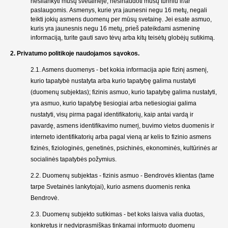
nesilankyti mūsų svetainėje, nesinaudoti mūsų turiniu ir/ar
paslaugomis.
Asmenys, kurie yra jaunesni negu 16 metų, negali
teikti jokių asmens duomenų per mūsų svetainę. Jei esate asmuo,
kuris yra jaunesnis negu 16 metų, prieš pateikdami asmeninę
informaciją, turite gauti savo tėvų arba kitų teisėtų globėjų sutikimą.
2. Privatumo politikoje naudojamos sąvokos.
2.1. Asmens duomenys - bet kokia informacija apie fizinį asmenį,
kurio tapatybė nustatyta arba kurio tapatybę galima nustatyti
(duomenų subjektas); fizinis asmuo, kurio tapatybę galima nustatyti,
yra asmuo, kurio tapatybę tiesiogiai arba netiesiogiai galima
nustatyti, visų pirma pagal identifikatorių, kaip antai vardą ir
pavardę, asmens identifikavimo numerį, buvimo vietos duomenis ir
interneto identifikatorių arba pagal vieną ar kelis to fizinio asmens
fizinės, fiziologinės, genetinės, psichinės, ekonominės, kultūrinės ar
socialinės tapatybės požymius.
2.2. Duomenų subjektas - fizinis asmuo - Bendrovės klientas (tame
tarpe Svetainės lankytojai), kurio asmens duomenis renka
Bendrovė.
2.3. Duomenų subjekto sutikimas - bet koks laisva valia duotas,
konkretus ir nedviprasmiškas tinkamai informuoto duomenų