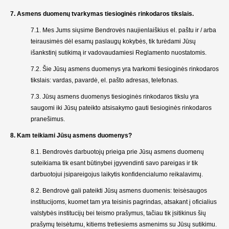
7. Asmens duomenų tvarkymas tiesioginės rinkodaros tikslais.
7.1. Mes Jums siųsime Bendrovės naujienlaiškius el. paštu ir / arba
teirausimės dėl esamų paslaugų kokybės, tik turėdami Jūsų
išankstinį sutikimą ir vadovaudamiesi Reglamento nuostatomis.
7.2. Šie Jūsų asmens duomenys yra tvarkomi tiesioginės rinkodaros
tikslais: vardas, pavardė, el. pašto adresas, telefonas.
7.3. Jūsų asmens duomenys tiesioginės rinkodaros tikslu yra
saugomi iki Jūsų pateikto atsisakymo gauti tiesioginės rinkodaros
pranešimus.
8. Kam teikiami Jūsų asmens duomenys?
8.1. Bendrovės darbuotojų prieiga prie Jūsų asmens duomenų
suteikiama tik esant būtinybei įgyvendinti savo pareigas ir tik
darbuotojui įsipareigojus laikytis konfidencialumo reikalavimų.
8.2. Bendrovė gali pateikti Jūsų asmens duomenis: teisėsaugos
institucijoms, kuomet tam yra teisinis pagrindas, atsakant į oficialius
valstybės institucijų bei teismo prašymus, tačiau tik įsitikinus šių
prašymų teisėtumu, kitiems tretiesiems asmenims su Jūsų sutikimu.