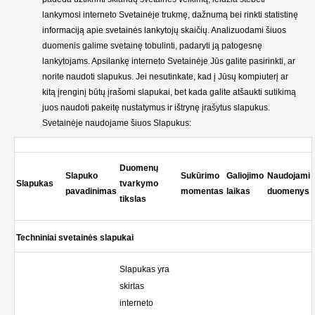
lankymosi interneto Svetainėje trukmę, dažnumą bei rinkti statistinę
informaciją apie svetainės lankytojų skaičių. Analizuodami šiuos
duomenis galime svetainę tobulinti, padaryti ją patogesnę
lankytojams. Apsilankę interneto Svetainėje Jūs galite pasirinkti, ar
norite naudoti slapukus. Jei nesutinkate, kad į Jūsų kompiuterį ar
kitą įrenginį būtų įrašomi slapukai, bet kada galite atšaukti sutikimą
juos naudoti pakeitę nustatymus ir ištrynę įrašytus slapukus.
Svetainėje naudojame šiuos Slapukus:
Duomenų
Slapuko
Sukūrimo
Galiojimo
Naudojami
Slapukas
tvarkymo
pavadinimas
momentas
laikas
duomenys
tikslas
Techniniai svetainės slapukai
Slapukas yra
skirtas
interneto