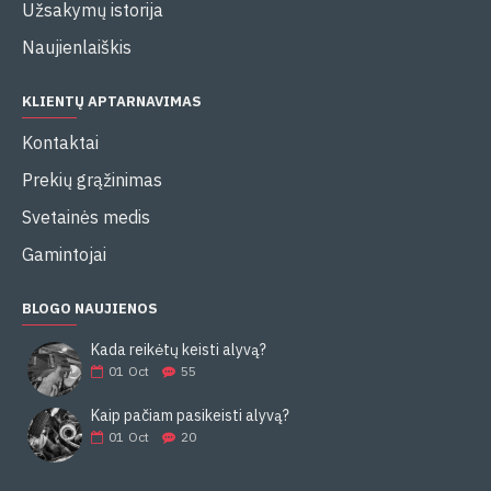
Užsakymų istorija
Naujienlaiškis
KLIENTŲ APTARNAVIMAS
Kontaktai
Prekių grąžinimas
Svetainės medis
Gamintojai
BLOGO NAUJIENOS
Kada reikėtų keisti alyvą?
01
Oct
55
Kaip pačiam pasikeisti alyvą?
01
Oct
20