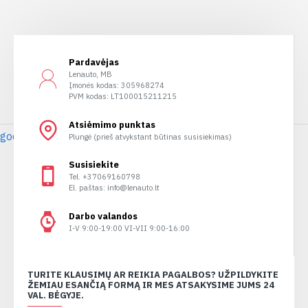
Pardavėjas
Lenauto, MB
Įmonės kodas: 305968274
PVM kodas: LT100015211215
Atsiėmimo punktas
google maps iframe embed
Plungė (prieš atvykstant būtinas susisiekimas)
Susisiekite
Tel. +37069160798
El. paštas: info@lenauto.lt
Darbo valandos
I-V 9:00-19:00 VI-VII 9:00-16:00
TURITE KLAUSIMŲ AR REIKIA PAGALBOS? UŽPILDYKITE
ŽEMIAU ESANČIĄ FORMĄ IR MES ATSAKYSIME JUMS 24
VAL. BĖGYJE.