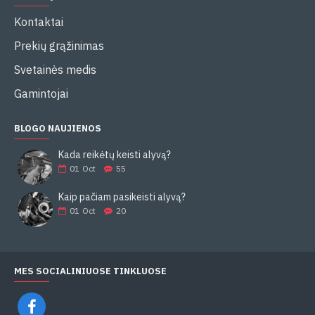
Kontaktai
Prekių grąžinimas
Svetainės medis
Gamintojai
BLOGO NAUJIENOS
Kada reikėtų keisti alyvą?
01
Oct
55
Kaip pačiam pasikeisti alyvą?
01
Oct
20
MES SOCIALINIUOSE TINKLUOSE