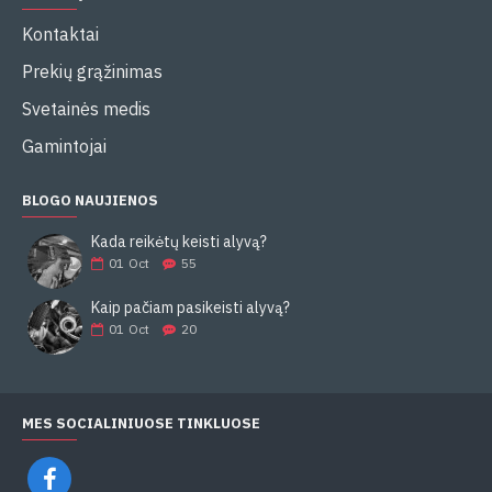
Kontaktai
Prekių grąžinimas
Svetainės medis
Gamintojai
BLOGO NAUJIENOS
Kada reikėtų keisti alyvą?
01
Oct
55
Kaip pačiam pasikeisti alyvą?
01
Oct
20
MES SOCIALINIUOSE TINKLUOSE