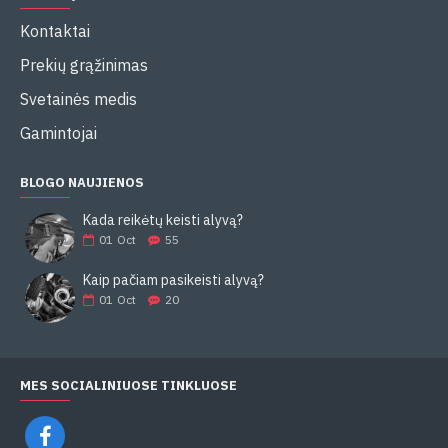
Kontaktai
Prekių grąžinimas
Svetainės medis
Gamintojai
BLOGO NAUJIENOS
Kada reikėtų keisti alyvą?
01
Oct
55
Kaip pačiam pasikeisti alyvą?
01
Oct
20
MES SOCIALINIUOSE TINKLUOSE