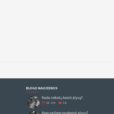
BLOGO NAUJIENOS
Kada reikėtų keisti alyvą?
01
Oct
54
Kaip pačiam pasikeisti alyvą?