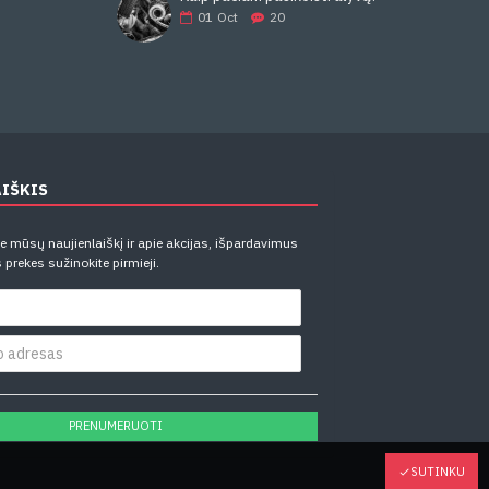
01
Oct
20
AIŠKIS
 mūsų naujienlaiškį ir apie akcijas, išpardavimus
 prekes sužinokite pirmieji.
PRENUMERUOTI
SUTINKU