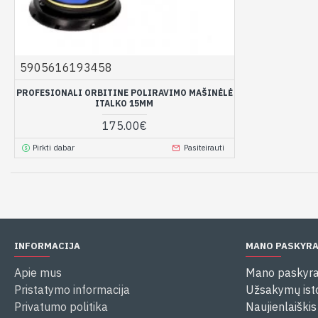
5905616193458
PROFESIONALI ORBITINE POLIRAVIMO MAŠINĖLĖ
ITALKO 15MM
175.00€
Pirkti dabar
Pasiteirauti
INFORMACIJA
MANO PASKYR
Apie mus
Mano paskyr
Pristatymo informacija
Užsakymų isto
Privatumo politika
Naujienlaiškis