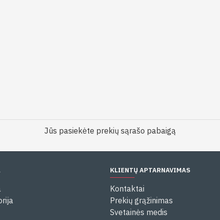
Jūs pasiekėte prekių sąrašo pabaigą
A
KLIENTŲ APTARNAVIMAS
a
Kontaktai
rija
Prekių grąžinimas
Svetainės medis