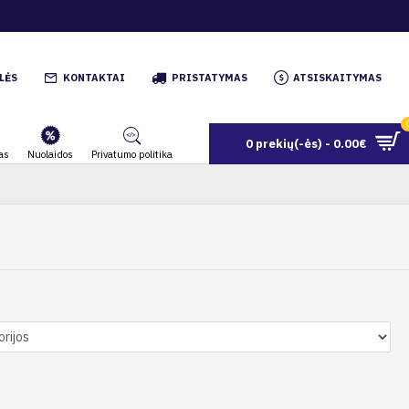
LĖS
KONTAKTAI
PRISTATYMAS
ATSISKAITYMAS
0 prekių(-ės) - 0.00€
as
Nuolaidos
Privatumo politika