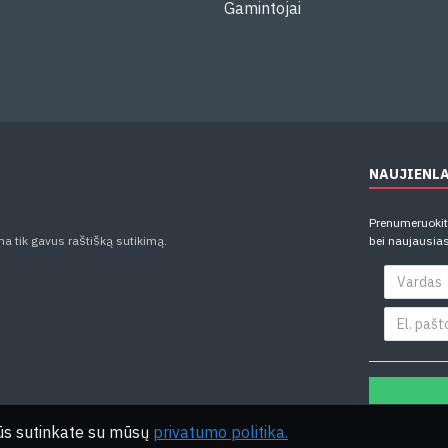
Gamintojai
NAUJIENL
Prenumeruokite
ma tik gavus raštišką sutikimą.
bei naujausias
Jūs sutinkate su mūsų
privatumo politika.